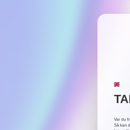
TA
Var du f
Så kan d