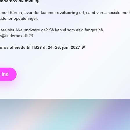
tinderbox.dk/frivillig/
e med Barma, hvor der kommer
evaluering
ud, samt vores sociale med
de for opdateringer.
are slet ikke undvære os? Så kan vi som altid fanges på
r@tinderbox.dk 💌
r os allerede til TB27 d. 24.-26. juni 2027 🎉
 ind