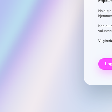
https://
Hold øj
hjemmesi
Kan du b
voluntee
Vi glæde
Log